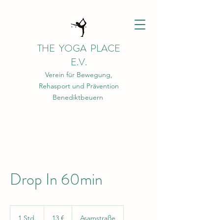
THE YOGA PLACE
E.V.
Verein für Bewegung,
Rehasport und Prävention
Benediktbeuern
Drop In 60min
13
Euro
1 Std.
1
13 €
Asamstraße