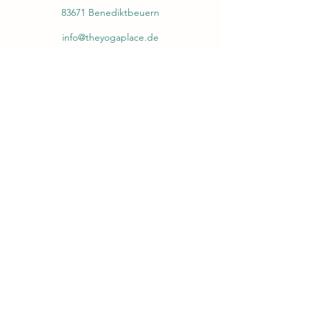
83671 Benediktbeuern
info@theyogaplace.de
+49 (0) 1792062875
©2026
Impressum und Datenschutzerklärung