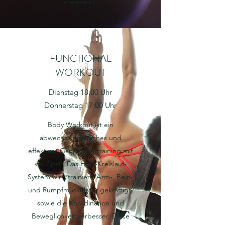
entspannt.
FUNCTIONAL
WORKOUT
Dienstag 18:00 Uhr
Donnerstag 17:00 Uhr
Body Workout ist ein
abwechslungsreiches und
effektives Ganzkörpertraining mit
viel Spaß. Das Herz-Kreislauf-
System wird trainiert, Arm-, Bein-
und Rumpfmuskulatur gekräftigt,
sowie die Koordination und
Beweglichkeit verbesser. Diese