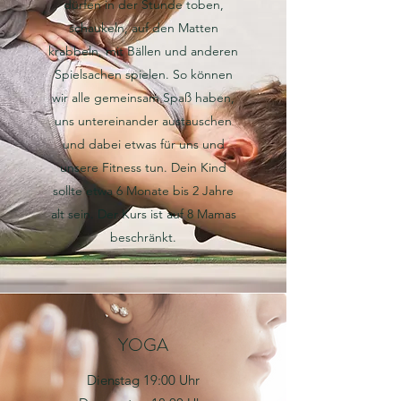
dürfen in der Stunde toben,
schaukeln, auf den Matten
krabbeln, mit Bällen und anderen
Spielsachen spielen. So können
wir alle gemeinsam Spaß haben,
uns untereinander austauschen
und dabei etwas für uns und
unsere Fitness tun. Dein Kind
sollte etwa 6 Monate bis 2 Jahre
alt sein. Der Kurs ist auf 8 Mamas
beschränkt.
YOGA
Dienstag 19:00 Uhr