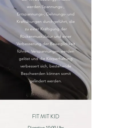
werden Spannungs-,
Entspannungs-, Dehnungs- und
Kraftübungen durchgeführt, die
zu einer Kräftigung der
Rückenmuskulatur und einer
Verbesserung der Beweglichkeit
führen. Verspannungen werden
gelöst und die Körperhaltung
verbessert sich, bestehende
Beschwerden können somit
gelindert werden.
FIT MIT KID
Dienstag 10:00 Uhr