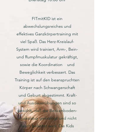
FITmitKID ist ein
abwechslungsreiches und
effektives Ganzkörpertraining mit
viel Spaß. Das Herz-Kreislauf-
System wird trainiert, Arm-, Bein-
und Rumpfmuskulatur gekräftigt,
sowie die Koordination und
Beweglichkeit verbessert. Das
Training ist auf den beanspruchten
Körper nach Schwangerschaft
und Geburt abgestimmt. Kraft-
und Ausdauerübungen sind so
gewählt, daß die Beckenboden-
muskulatur gekräftigt und nicht
falsch belastet wird. Die Kids