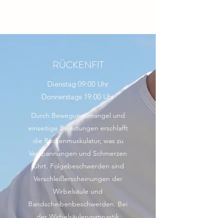
RÜCKENFIT
Dienstag 09:00 Uhr
Donnerstags 19:00 Uhr
Durch Bewegungsmangel und
einseitige Belastungen erschlafft
die Rückenmuskulatur, was zu
Verspannungen und Schmerzen
führt. Folgebeschwerden sind
Verschleißerscheinungen der
Wirbelsäule und
Bandscheibenbeschwerden. Bei
der Wirbelsäulengymnastik