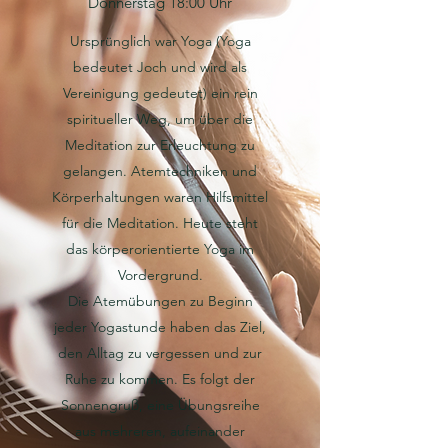
Donnerstag 18:00 Uhr
Ursprünglich war Yoga (Yoga
bedeutet Joch und wird als
Vereinigung gedeutet) ein rein
spiritueller Weg, um über die
Meditation zur Erleuchtung zu
gelangen. Atemtechniken und
Körperhaltungen waren Hilfsmittel
für die Meditation. Heute steht
das körperorientierte Yoga im
Vordergrund.
Die Atemübungen zu Beginn
jeder Yogastunde haben das Ziel,
den Alltag zu vergessen und zur
Ruhe zu kommen. Es folgt der
Sonnengruß, eine Übungsreihe
aus mehreren, aufeinander