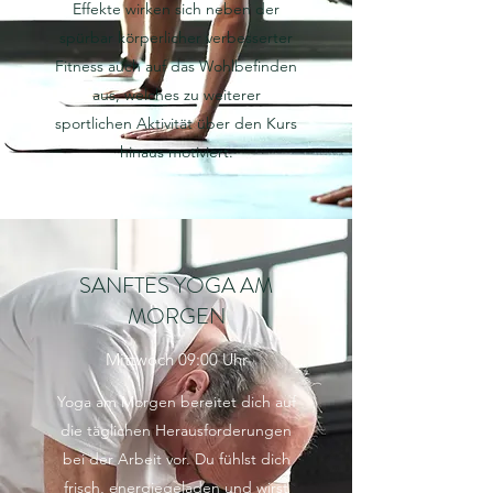
Effekte wirken sich neben der
spürbar körperlicher verbesserter
Fitness auch auf das Wohlbefinden
aus, welches zu weiterer
sportlichen Aktivität über den Kurs
hinaus motiviert.
SANFTES YOGA AM
MORGEN
Mittwoch 09:00 Uhr
Yoga am Morgen bereitet dich auf
die täglichen Herausforderungen
bei der Arbeit vor. Du fühlst dich
frisch, energiegeladen und wirst