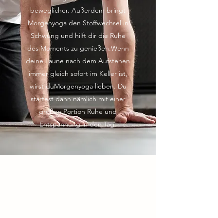
beweglicher. Außerdem bringt
Morgenyoga den Stoffwechsel in
Schwung und hilft dir die Ruhe
des Moments zu genießen.Wenn
deine Laune nach dem Aufstehen
immer gleich sofort im Keller ist,
wirst duMorgenyoga lieben. Du
startest dann nämlich mit einer
großen Portion Ruhe und
Entspannung in den Tag.