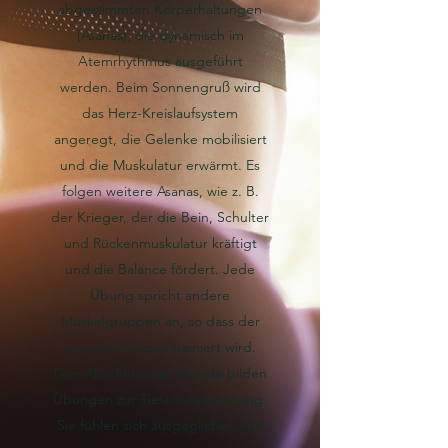
abgestimmten Körperhaltungen
(Asanas), die dynamisch im
Atemrhythmus ausgeführt
werden. Beim Sonnengruß wird
das Herz-Kreislaufsystem
angeregt, die Gelenke mobilisiert
und die Muskulatur erwärmt. Es
folgen weitere Asanas, wie z. B.
der Krieger, der die Bein, Schulter
und Rückenmuskulatur kräftigt
und die Balance fördert. Jede
Übung spricht andere
Muskelgruppen an, so dass der
gesamte Körper trainiert wird.
Den Abschluss der Stunde bilden
Übungen zur Tiefenentspannung.
Sie fühlen sich ausgeglichen und