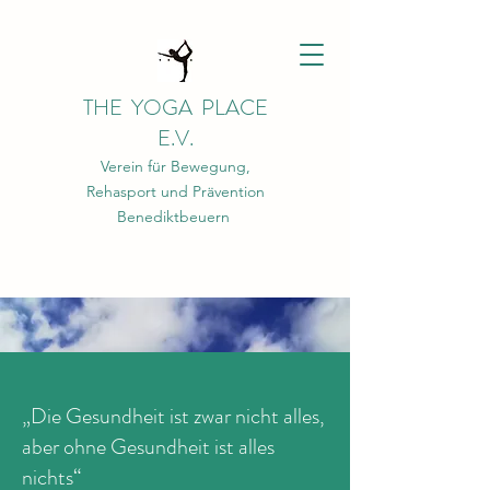
THE YOGA PLACE
E.V.
Verein für Bewegung,
Rehasport und Prävention
Benediktbeuern
THE YOGA PLACE
„Die Gesundheit ist zwar nicht alles,
aber ohne Gesundheit ist alles
nichts“