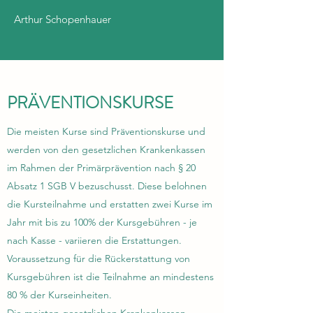
Training, Gesundheit
Arthur Schopenhauer
und Balance in
Benediktbeuern
PRÄVENTIONSKURSE
Yoga
Wirbelsäulengymnastik
Die meisten Kurse sind Präventionskurse und
Funktionelles Training
werden von den gesetzlichen Krankenkassen
im Rahmen der Primärprävention nach § 20
Pilates
Absatz 1 SGB V bezuschusst. Diese belohnen
Beckenbodentraining
die Kursteilnahme und erstatten zwei Kurse im
Herzsport
Jahr mit bis zu 100% der Kursgebühren - je
Rehasport
nach Kasse - variieren die Erstattungen.
FITmitKid - Mutter-Kind-Kurse
Voraussetzung für die Rückerstattung von
Personal Training
Kursgebühren ist die Teilnahme an mindestens
80 % der Kurseinheiten.